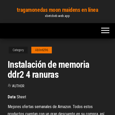
Skip
tragamonedas moon maidens en línea
to
xbetcbeb.web.app
the
content
Category
Ablin6296
Instalación de memoria
ddr2 4 ranuras
By
AUTHOR
Data
Sheet
Mejores ofertas semanales de Amazon. Todos estos
productos cuentan con un gran descuento en su compra, así