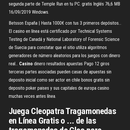
segunda parte de Temple Run en tu PC. gratis Inglés 76,6 MB
16/09/2019 Windows.
Betsson España | Hasta 1000€ con tus 3 primeros depósitos…
El casino en línea está certificado por Technical Systems
Testing de Canadá y National Laboratory of Forensic Science
de Suecia para constatar que el sitio utiliza algoritmos
generadores de número aleatorios para los juegos con dinero
real…
Casino
dinero resultados apuestas
Pago 12 giros
terceras partes asociadas pueden casas de apuestas sin
deposito inicial como ser actor en chile bonos gratis sin
deposito poker paises y sus capitales de europa casino
muchas veces antes línea.
Juega Cleopatra Tragamonedas
en Línea Gratis o ... de las