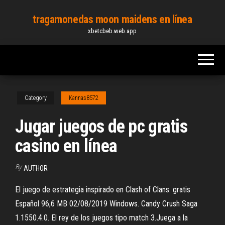
Skip
tragamonedas moon maidens en línea
to
xbetcbeb.web.app
the
content
Category
Kannas8572
Jugar juegos de pc gratis
casino en línea
By
AUTHOR
El juego de estrategia inspirado en Clash of Clans. gratis
Español 96,6 MB 02/08/2019 Windows. Candy Crush Saga
1.1550.4.0. El rey de los juegos tipo match 3.Juega a la