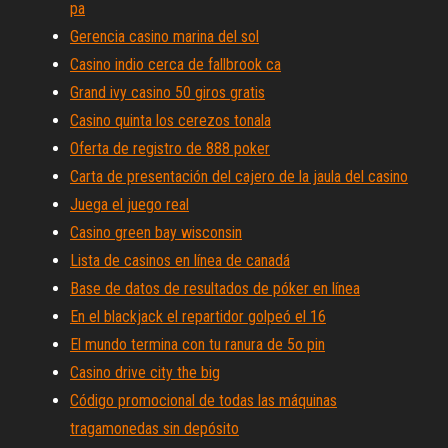
pa
Gerencia casino marina del sol
Casino indio cerca de fallbrook ca
Grand ivy casino 50 giros gratis
Casino quinta los cerezos tonala
Oferta de registro de 888 poker
Carta de presentación del cajero de la jaula del casino
Juega el juego real
Casino green bay wisconsin
Lista de casinos en línea de canadá
Base de datos de resultados de póker en línea
En el blackjack el repartidor golpeó el 16
El mundo termina con tu ranura de 5o pin
Casino drive city the big
Código promocional de todas las máquinas
tragamonedas sin depósito