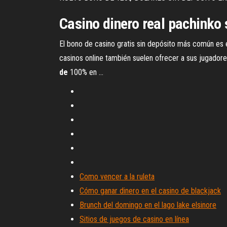
Casino dinero real pachinko s
El bono de casino gratis sin depósito más común es el
casinos online también suelen ofrecer a sus jugadore
de
100% en ...
Como vencer a la ruleta
Cómo ganar dinero en el casino de blackjack
Brunch del domingo en el lago lake elsinore
Sitios de juegos de casino en línea