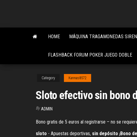
Skip
to
the
content
HOME
MÁQUINA TRAGAMONEDAS SIREN
FLASHBACK FORUM POKER JUEGO DOBLE
Category
Kannas8572
Sloto efectivo sin bono 
By
ADMIN
Bono gratis de 5 euros al registrarse – no se requiere 
sloto
- Apuestas deportivas,
sin
depósito
¡
Bono
d