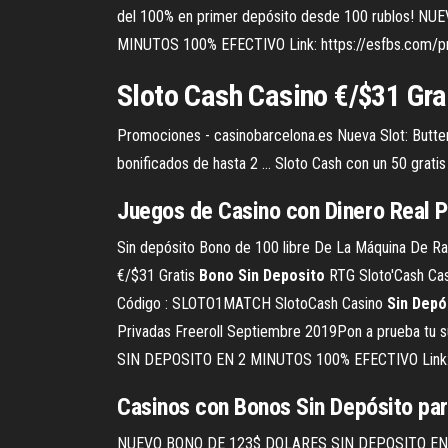
del 100% en primer depósito desde 100 rublos! NU
MINUTOS 100% EFECTIVO Link: https://esfbs.com/pr
Sloto
Cash Casino €/$31 Gra
Promociones - casinobarcelona.es Nueva Slot: Butterf
bonificados de hasta 2 ... Sloto Cash con un 50 gratis 
Juegos de Casino con Dinero Real Pa
Sin depósito Bono de 100 libre De La Máquina De Ra
€/$31 Gratis
Bono
Sin
Deposito
RTG Sloto'Cash Cas
Código : SLOTO1MATCH SlotoCash Casino
Sin
Depó
Privadas Freeroll Septiembre 2019Pon a prueba tu s
SIN DEPOSITO EN 2 MINUTOS 100% EFECTIVO Link: ht
Casinos con
Bonos
Sin
Depósito
par
NUEVO BONO DE 123$ DOLARES SIN DEPOSITO EN 