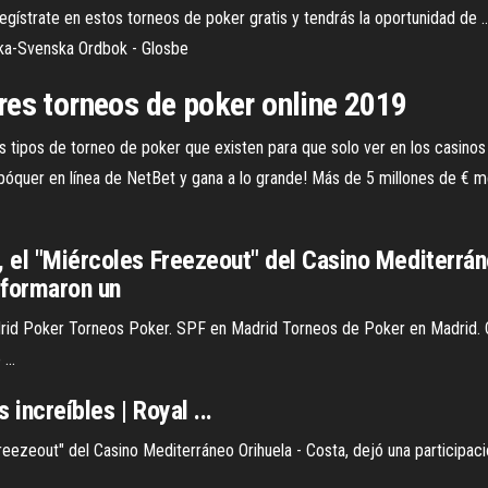
ístrate en estos torneos de poker gratis y tendrás la oportunidad de ...
ka-Svenska Ordbok - Glosbe
res torneos de poker online 2019
s tipos de torneo de poker que existen para que solo ver en los casinos 
e póquer en línea de NetBet y gana a lo grande! Más de 5 millones de € 
, el "Miércoles Freezeout" del Casino Mediterrán
 formaron un
rid Poker Torneos Poker. SPF en Madrid Torneos de Poker en Madrid. C
...
increíbles | Royal ...
reezeout" del Casino Mediterráneo Orihuela - Costa, dejó una participac