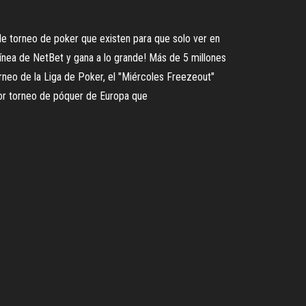
de torneo de poker que existen para que solo ver en
 línea de NetBet y gana a lo grande! Más de 5 millones
rneo de la Liga de Poker, el "Miércoles Freezeout"
yor torneo de póquer de Europa que