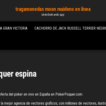
tragamonedas moon maidens en línea
xbetcbeb.web.app
A GRAN VICTORIA
CACHORRO DE JACK RUSSELL TERRIER NEGR
quer espina
 oferta del poker en vivo en España en PokerPoquer.com
 mejor agencia de vectores gráficos, con millones de vectores, ilustraci