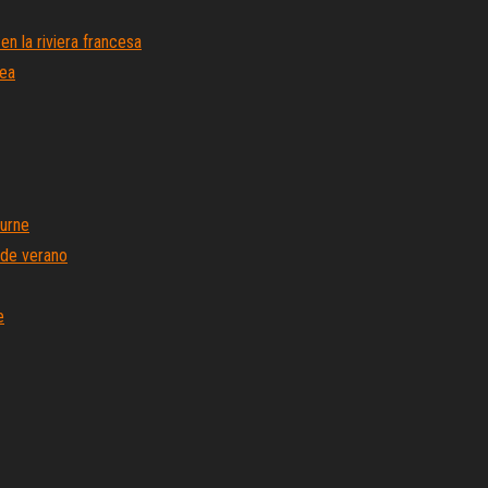
n la riviera francesa
nea
ourne
 de verano
e